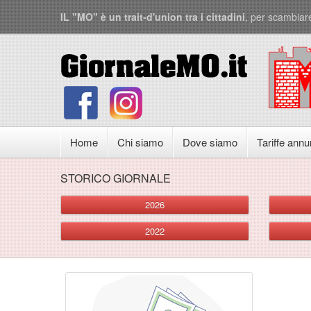
IL "MO" è un trait-d'union tra i cittadini
, per scambiar
Home
Chi siamo
Dove siamo
Tariffe annu
STORICO GIORNALE
2026
2022