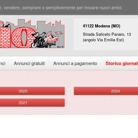
e, vendere, comprare o semplicemente per trovare nuovi amici.
41122 Modena (MO)
Strada Saliceto Panaro, 13
(angolo Via Emilia Est)
nci
Annunci gratuiti
Annunci a pagamento
Storico giorna
2025
2024
2021